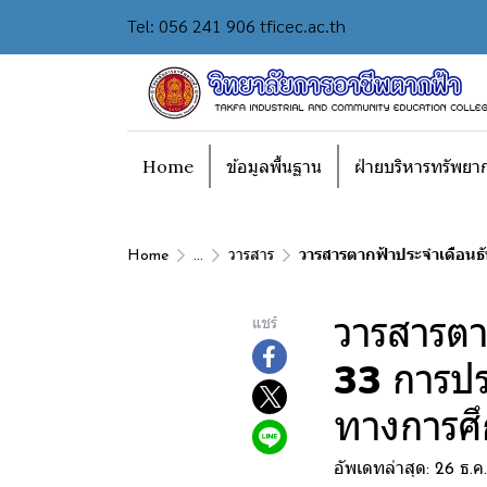
Tel: 056 241 906 tficec.ac.th
Home
ข้อมูลพื้นฐาน
ฝ่ายบริหารทรัพยา
Home
...
วารสาร
วารสารตากฟ้าประจำเดือนธั
วารสารตา
แชร์
33 การปร
ทางการศึ
อัพเดทล่าสุด: 26 ธ.ค