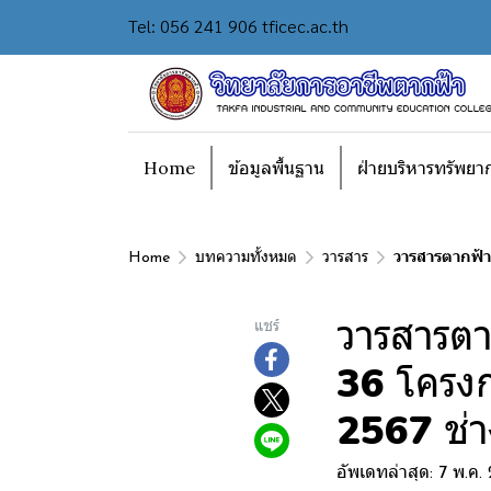
Tel: 056 241 906 tficec.ac.th
Home
ข้อมูลพื้นฐาน
ฝ่ายบริหารทรัพยา
Home
บทความทั้งหมด
วารสาร
วารสารตากฟ้า 
วารสารตา
แชร์
36 โครงก
2567 ช่าง
อัพเดทล่าสุด: 7 พ.ค.