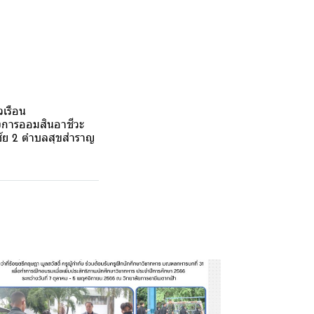
วเรือน
รงการออมสินอาชีวะ
รชัย 2 ตำบลสุขสำราญ