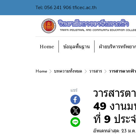
Tel: 056 241 906 tficec.ac.th
Home
ข้อมูลพื้นฐาน
ฝ่ายบริหารทรัพยา
Home
บทความทั้งหมด
วารสาร
วารสารตากฟ้า
วารสารตา
แชร์
49 งานมห
ที่ 9 ประ
อัพเดทล่าสุด: 23 ม.ค