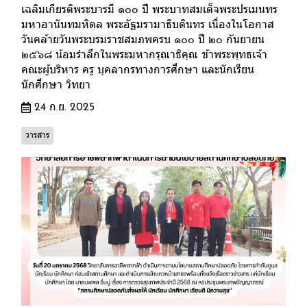
เฉลิมเกียรติพระบารมี ๑๐๐ ปี พระบาทสมเด็จพระปรเมนทร
มหาอานันทมหิดล พระอัฐมรามาธิบดินทร เนื่องในโอกาส
วันคล้ายวันพระบรมราชสมภพครบ ๑๐๐ ปี ๒๐ กันยายน
๒๕๖๘ น้อมรำลึกในพระมหากรุณาธิคุณ ข้าพระพุทธเจ้า
คณะผู้บริหาร ครู บุคลากรทางการศึกษา และนักเรียน
นักศึกษา วิทยา
24 ก.ย. 2025
วารสาร