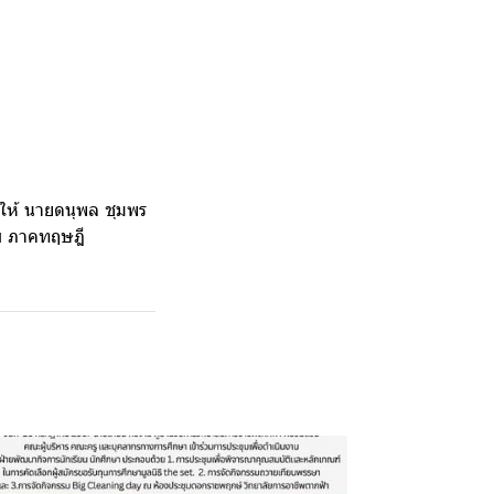
ให้ นายดนุพล ชุมพร
อบ ภาคทฤษฎี