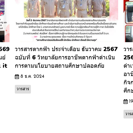
2569
วารสารตากฟ้า ประจำเดือน ธันวาคม 2567
วาร
นย์
ฉบับที่ 6 วิทยาลัยการอาชีพตากฟ้าดำเนิน
256
 it
การตามนโยบายสถานศึกษาปลอดภัย
ดำเ
อาช
8 ธ.ค. 2024
กิจ
ศึก
วารสาร
1
วาร