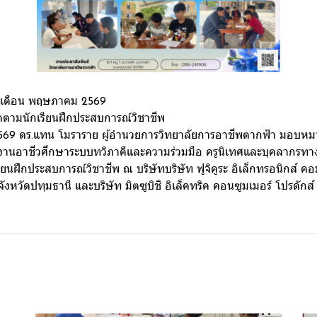
ำเดือน พฤษภาคม 2569
ติดตามนักเรียนฝึกประสบการณ์วิชาชีพ
569 ดร.แทน โมราราย ผู้อำนวยการวิทยาลัยการอาชีพตากฟ้า มอบหมายใ
างานอาชีวศึกษาระบบทวิภาคีและความร่วมมือ ครูนิเทศและบุคลากรทา
ยนฝึกประสบการณ์วิชาชีพ ณ บริษัทบริษัท ฟูจิคูระ อิเล็กทรอนิกส์ คอ
งหวัดปทุมธานี และบริษัท มิตซูบิชิ อิเล็คทริค คอนซูมเมอร์ โปรดัก